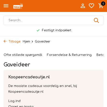
0
Festligt indpakket
Tilbage
Hjem
Gaveideer
Ofte stillede spørgsmål
Forsendelse & Returnering
Betal
Gaveideer
Koopeencadeautje.nl
De mooiste cadeaus voordelig en snel, bij
Koopeencadeautje.nl
Log ind
Opret en konto