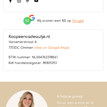
9,5
Wij scoren een
9,5
op
Google
Koopeencadeautje.nl
Varsenerstraat 4
7731DC Ommen
View on Google Maps
BTW nummer: NL004762378B61
KvK handelsregister: 89801393
Ik help je graag!
Stuur een e-mail en ik