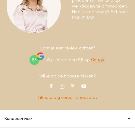
probeer binnen 24u op
werkdagen te antwoorden.
Heb je een vraag? Bel naar
0630210762
Laat je een review achter?
9,5
Wij scoren een
9,5
op
Google
Wil je op de hoogte blijven?
Tilmeld dig vores nyhedsbrev
Kundeservice