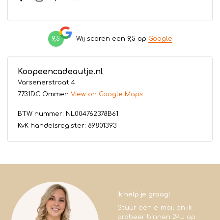
9,5
Wij scoren een
9,5
op
Google
Koopeencadeautje.nl
Varsenerstraat 4
7731DC Ommen
View on Google Maps
BTW nummer: NL004762378B61
KvK handelsregister: 89801393
Ik help je graag!
Stuur een e-mail en ik
probeer binnen 24u op