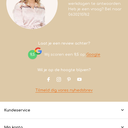
werkdagen te antwoorden.
Heb je een vraag? Bel naar
0630210762
Laat je een review achter?
9,5
Wij scoren een
9,5
op
Google
Wil je op de hoogte blijven?
Tilmeld dig vores nyhedsbrev
Kundeservice
Min konto