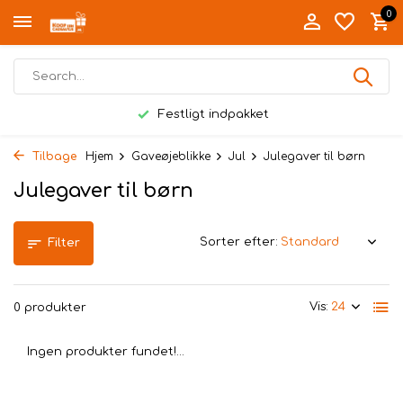
0
Festligt indpakket
Tilbage
Hjem
Gaveøjeblikke
Jul
Julegaver til børn
Julegaver til børn
Sorter efter:
Filter
Vis:
0 produkter
Ingen produkter fundet!...