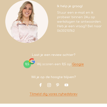
Ik help je graag!
Stuur een e-mail en ik
probeer binnen 24u op
werkdagen te antwoorden.
Heb je een vraag? Bel naar
0630210762
Laat je een review achter?
9,5
Wij scoren een
9,5
op
Google
Wil je op de hoogte blijven?
Tilmeld dig vores nyhedsbrev