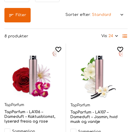
Sorter efter:
Filter
Vis:
8 produkter
TapParfum
TapParfum
TapParfum - LA106 –
TapParfum - LA107 –
Dameduft – Kaktusblomst,
Dameduft – Jasmin, hvid
lyserød fresia og rose
musk og vanilje
Sammenlign
Sammenlign