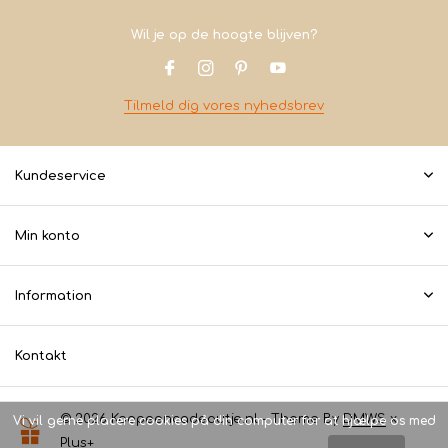
Wil je op de hoogte blijven?
Tilmeld dig vores nyhedsbrev
Kundeservice
Min konto
Information
Kontakt
© 2026 Koopeencadeautje.nl - Theme By
DMWS
x
Vi vil gerne placere cookies på din computer for at hjælpe os med
Plus+