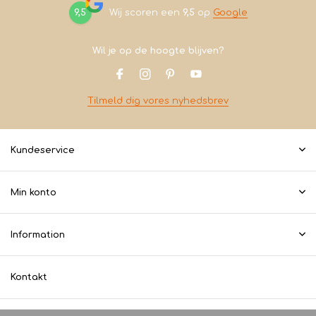
9,5
Wij scoren een
9,5
op
Google
Wil je op de hoogte blijven?
Tilmeld dig vores nyhedsbrev
Kundeservice
Min konto
Information
Kontakt