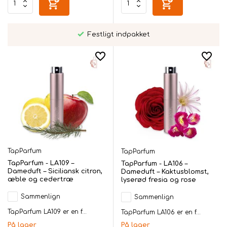
Festligt indpakket
TapParfum
TapParfum
TapParfum - LA109 –
TapParfum - LA106 –
Dameduft – Siciliansk citron,
Dameduft – Kaktusblomst,
æble og cedertræ
lyserød fresia og rose
Sammenlign
Sammenlign
TapParfum LA109 er en f...
TapParfum LA106 er en f...
På lager
På lager