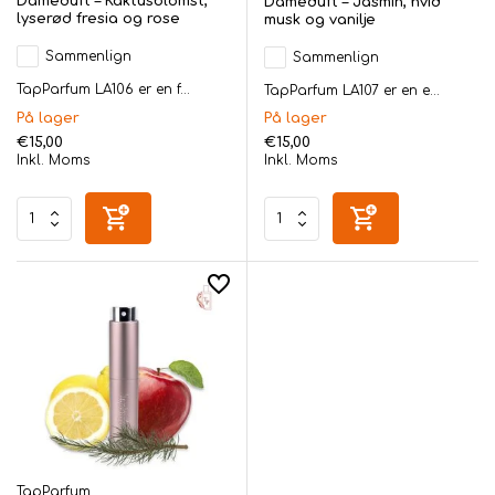
Dameduft – Kaktusblomst,
Dameduft – Jasmin, hvid
lyserød fresia og rose
musk og vanilje
Sammenlign
Sammenlign
TapParfum LA106 er en f...
TapParfum LA107 er en e...
På lager
På lager
€15,00
€15,00
Inkl. Moms
Inkl. Moms
TapParfum