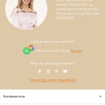
Stuur een e-mail en ik
probeer binnen 24u op
werkdagen te antwoorden.
Heb je een vraag? Bel naar
0630210762
Laat je een review achter?
9,5
Wij scoren een
9,5
op
Google
Wil je op de hoogte blijven?
Tilmeld dig vores nyhedsbrev
Kundeservice