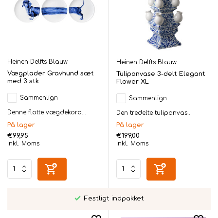
Heinen Delfts Blauw
Heinen Delfts Blauw
Vægplader Gravhund sæt
Tulipanvase 3-delt Elegant
med 3 stk
Flower XL
Sammenlign
Sammenlign
Denne flotte vægdekora...
Den tredelte tulipanvas...
På lager
På lager
€99,95
€199,00
Inkl. Moms
Inkl. Moms
Festligt indpakket
Perso