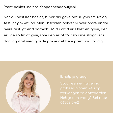
Pænt pakket ind hos Koopeencadeautje.nl
Når du bestiller hos os, bliver din gave naturligvis smukt og
festligt pakket ind. Men i højtiden pakker vi hver ordre endnu
mere festligt end normalt, så du altid er sikret en gave, der
er lige så fin at give, som den er at få. Køb dine skogaver i
dag, og vi vil med glæde pakke det hele pænt ind for dig!
Ik help je graag!
Stuur een e-mail en ik
probeer binnen 24u op
werkdagen te antwoorden.
Heb je een vraag? Bel naar
0630210762