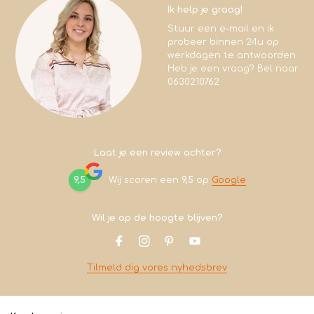
Ik help je graag!
Stuur een e-mail en ik
probeer binnen 24u op
werkdagen te antwoorden.
Heb je een vraag? Bel naar
0630210762
Laat je een review achter?
9,5
Wij scoren een
9,5
op
Google
Wil je op de hoogte blijven?
Tilmeld dig vores nyhedsbrev