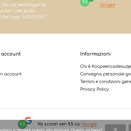
9,5
n 24u op werkdagen te
Google
rden. Heb je een
? Bel naar 0630210762
o account
Informazioni
i
Chi è Koopeencadeautje
un account
Consegna personale gr
Termini e condizioni gene
Privacy Policy
9,5
Wij scoren een
9,5
op
Google
utarci a rendere questo sito migliore. Questo va bene?
Sì