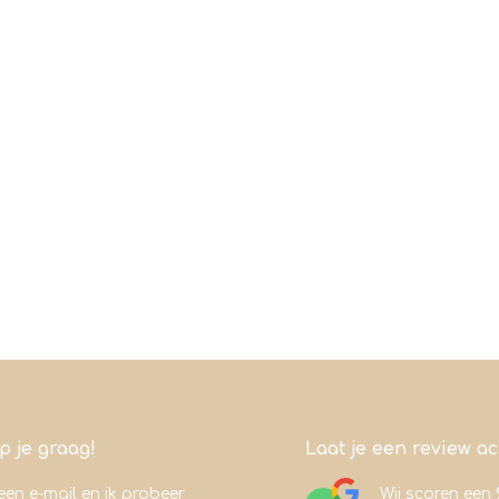
lp je graag!
Laat je een review a
een e-mail en ik probeer
Wij scoren een