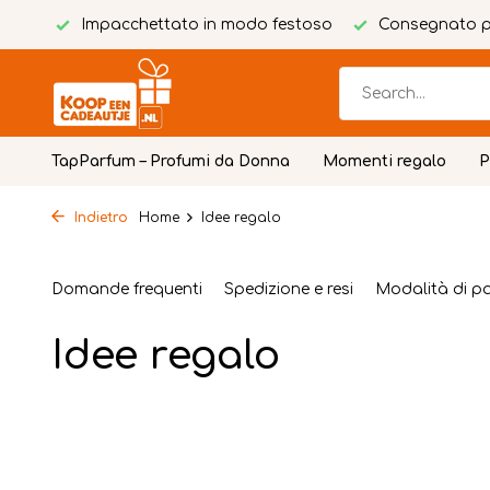
tuito
Impacchettato in modo festoso
Consegnato p
TapParfum – Profumi da Donna
Momenti regalo
P
Indietro
Home
Idee regalo
Domande frequenti
Spedizione e resi
Modalità di 
Idee regalo