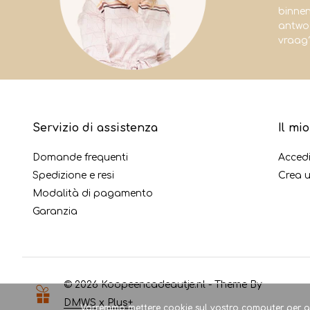
binne
antwoo
vraag
Servizio di assistenza
Il mi
Domande frequenti
Acced
Spedizione e resi
Crea 
Modalità di pagamento
Garanzia
© 2026 Koopeencadeautje.nl - Theme By
DMWS
x
Plus+
Vorremmo mettere cookie sul vostro computer per ai