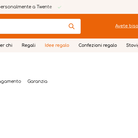
ersonalmente a Twente
Biglietto personalizzato gratuito
Avete biso
er chi
Regali
Idee regalo
Confezioni regalo
Stovi
pagamento
Garanzia