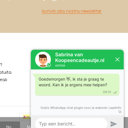
Iscriviti alla nostra newsletter
Contatto
?
Koopeencadeautje.nl
atuita
Varsenerstraat 4
rali
7731DC Ommen
Tel:
+31630210762
E-mail:
klantenservice@koopeencadeautje.nl
No
Maggiori informazioni sui cookie »