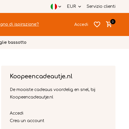
Impacchettato in modo festoso
EUR
Servizio clienti
0
gno di ispirazione?
Accedi
glie bassotto
Koopeencadeautje.nl
Crea un account
Crea un account
De mooiste cadeaus voordelig en snel, bij
Koopeencadeautje.nl
Accedi
Crea un account