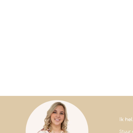
Ik he
Stuur 