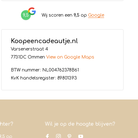
9,5
Wij scoren een
9,5
op
Google
Koopeencadeautje.nl
Varsenerstraat 4
7731DC Ommen
View on Google Maps
BTW nummer: NL004762378B61
KvK handelsregister: 89801393
chter?
Wil je op de hoogte blijven?
9,5
op