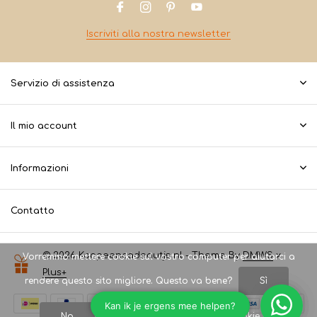
Iscriviti alla nostra newsletter
Servizio di assistenza
Il mio account
Informazioni
Contatto
© 2026 Koopeencadeautje.nl - Theme By
DMWS
x
Vorremmo mettere cookie sul vostro computer per aiutarci a
Plus+
rendere questo sito migliore. Questo va bene?
Sì
No
Maggiori informazioni sui cookie »