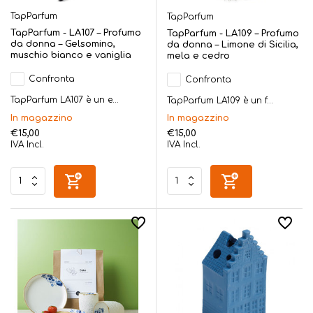
TapParfum
TapParfum
TapParfum - LA107 – Profumo
TapParfum - LA109 – Profumo
da donna – Gelsomino,
da donna – Limone di Sicilia,
muschio bianco e vaniglia
mela e cedro
Confronta
Confronta
TapParfum LA107 è un e...
TapParfum LA109 è un f...
In magazzino
In magazzino
€15,00
€15,00
IVA Incl.
IVA Incl.