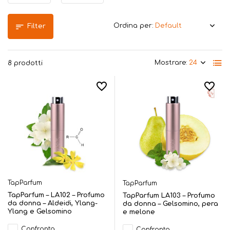
Ordina per:
Filter
Mostrare:
8 prodotti
TapParfum
TapParfum
TapParfum – LA102 – Profumo
TapParfum LA103 – Profumo
da donna – Aldeidi, Ylang-
da donna – Gelsomino, pera
Ylang e Gelsomino
e melone
Confronta
Confronta