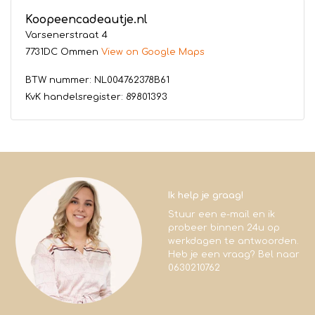
Koopeencadeautje.nl
Varsenerstraat 4
7731DC Ommen
View on Google Maps
BTW nummer: NL004762378B61
KvK handelsregister: 89801393
Ik help je graag!
Stuur een e-mail en ik
probeer binnen 24u op
werkdagen te antwoorden.
Heb je een vraag? Bel naar
0630210762