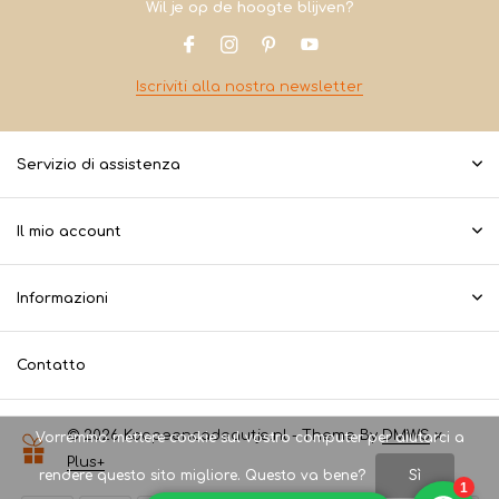
Wil je op de hoogte blijven?
Iscriviti alla nostra newsletter
Servizio di assistenza
Il mio account
Informazioni
Contatto
© 2026 Koopeencadeautje.nl - Theme By
DMWS
x
Vorremmo mettere cookie sul vostro computer per aiutarci a
Plus+
rendere questo sito migliore. Questo va bene?
Sì