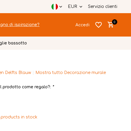
Impacchettato in modo festoso
EUR
Servizio clienti
0
gno di ispirazione?
Accedi
glie bassotto
en Delfts Blauw
Mostra tutto Decorazione murale
Crea un account
Crea un account
il prodotto come regalo?:
*
 products in stock