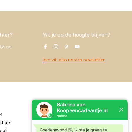
chter?
Wil je op de hoogte blijven?
9,5
op
Iscriviti alla nostra newsletter
Contatto
?
Koopeencadeautje.nl
atuita
Varsenerstraat 4
rali
7731DC Ommen