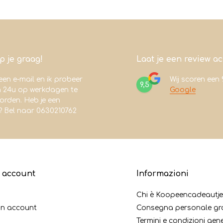
lp je graag!
Laat je een review a
een e-mail en ik probeer
Wij scoren een
9,5
n 24u op werkdagen te
Google
rden. Heb je een
? Bel naar 0630210762
o account
Informazioni
i
Chi è Koopeencadeautje
un account
Consegna personale gr
Termini e condizioni gene