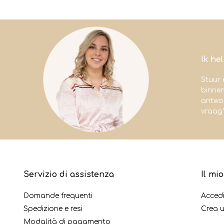
Ik he
Stuur 
binne
antwoo
vraag
Servizio di assistenza
Il mi
Domande frequenti
Acced
Spedizione e resi
Crea 
Modalità di pagamento