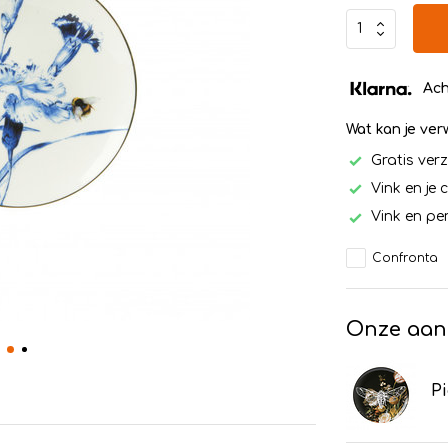
Ach
Wat kan je ve
Gratis ver
Vink en je 
Vink en per
Confronta
Onze aan
Pi