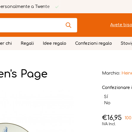
ersonalmente a Twente
Biglietto personalizzato gratuito
Avete biso
er chi
Regali
Idee regalo
Confezioni regalo
Stovi
en's Page
Marchio:
Hein
Confezionare 
Sí
No
€16,95
100
IVA Incl.