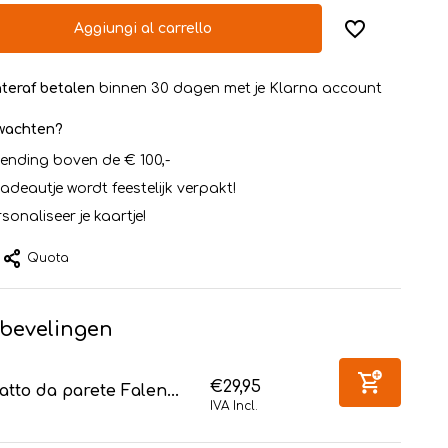
Aggiungi al carrello
teraf betalen
binnen 30 dagen met je Klarna account
rwachten?
zending boven de € 100,-
cadeautje wordt feestelijk verpakt!
sonaliseer je kaartje!
Quota
bevelingen
€29,95
atto da parete Falen...
IVA Incl.