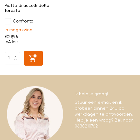
Piatto di uccelli della
foresta
Confronta
In magazzino
€29,95
IVA Incl.
Ik help je graag!
Stuur een e-mail en ik
probeer binnen 24u op
werkdagen te antwoorden.
Heb je een vraag? Bel naar
0630210762