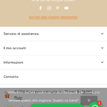
Wil je op de hoogte blijven?
Iscriviti alla nostra newsletter
Servizio di assistenza
Il mio account
Informazioni
Contatto
© 2026 Koopeencadeautje.nl - Theme By
DMWS
x
Vorremmo mettere cookie sul vostro computer per aiutarci a
Plus+
rendere questo sito migliore. Questo va bene?
Sì