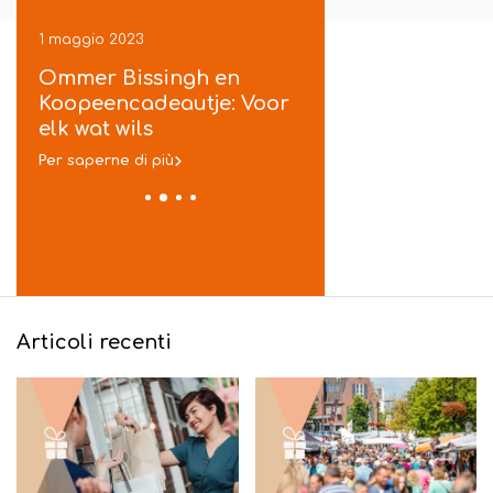
1 maggio 2023
1 maggio 2023
ek
Ommer Bissingh en
Koopeencadeautje
je
Koopeencadeautje: Voor
gratis inpakservic
t
elk wat wils
in Ommen
Per saperne di più
Per saperne di più
Articoli recenti