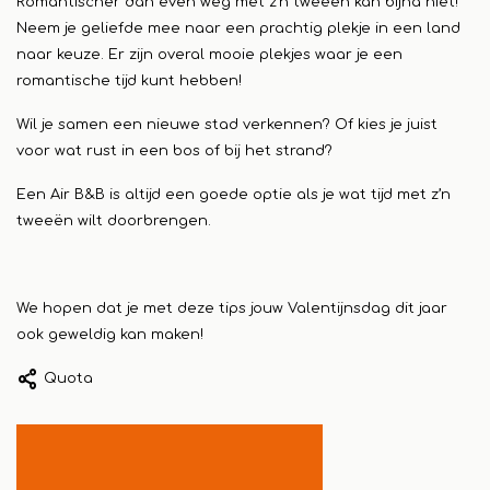
Romantischer dan even weg met z’n tweeën kan bijna niet!
Neem je geliefde mee naar een prachtig plekje in een land
naar keuze. Er zijn overal mooie plekjes waar je een
romantische tijd kunt hebben!
Wil je samen een nieuwe stad verkennen? Of kies je juist
voor wat rust in een bos of bij het strand?
Een Air B&B is altijd een goede optie als je wat tijd met z’n
tweeën wilt doorbrengen.
We hopen dat je met deze tips jouw Valentijnsdag dit jaar
ook geweldig kan maken!
Quota