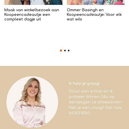
Maak van winkelbezoek aan
Ommer Bissingh en
Koopeencadeautje een
Koopeencadeautje: Voor elk
compleet dagje uit
wat wils
Ik help je graag!
Stuur een e-mail en ik
probeer binnen 24u op
werkdagen te antwoorden.
Heb je een vraag? Bel naar
0630210762