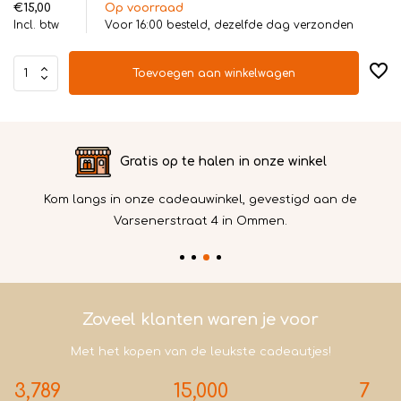
€15,00
Op voorraad
Incl. btw
Voor 16:00 besteld, dezelfde dag verzonden
Toevoegen aan winkelwagen
Maak gebruik van iedere betaalmethode
Reken gemakkelijk online af en laat je bestelling bezorgen
I
bij jezelf of de cadeau ontvanger.
Zoveel klanten waren je voor
Met het kopen van de leukste cadeautjes!
3,789
15,000
7