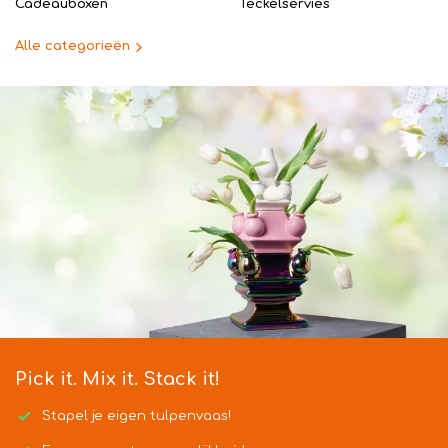
Cadeauboxen
Teckelservies
Alle categorieën
Pick it. Mix it. Stack it!
Stapel je eigen tulpenvaas!