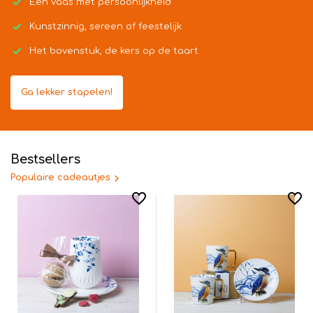
Een vaas met persoonlijkheid
Kunstzinnig, sereen of feestelijk
Het bovenstuk, de kers op de taart
Ga lekker stapelen!
Bestsellers
Populaire cadeautjes