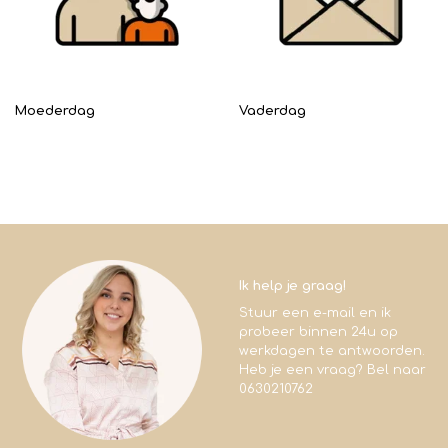
Moederdag
Vaderdag
Ik help je graag!
Stuur een e-mail en ik
probeer binnen 24u op
werkdagen te antwoorden.
Heb je een vraag? Bel naar
0630210762