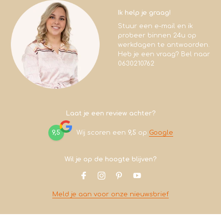
Ik help je graag!
Stuur een e-mail en ik
probeer binnen 24u op
werkdagen te antwoorden.
Heb je een vraag? Bel naar
0630210762
Laat je een review achter?
9,5
Wij scoren een
9,5
op
Google
Wil je op de hoogte blijven?
Meld je aan voor onze nieuwsbrief