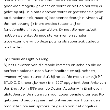
niet in het zicht. Toch worden deze voorwerpen vaak zo
goedkoop mogelijk gekocht en wordt er niet op nauwelijks
gelet op stijl. In plaats daarvan wordt er grotendeels gelet
op functionaliteit, maar bij Koopeencadeautje.nl vinden wij
dat het belangrijk is om precies tussen stijl en
functionaliteit in te gaan zitten. En met die mentaliteit
hebben we enkel de mooiste kommen en schalen
uitgekozen die wij op deze pagina als superleuk cadeau
aanbieden.
Pip Studio en Light & Living
Bij het uitkiezen van die mooie kommen en schalen die de
perfecte balans tussen functionaliteit en stijl hebben,
kwamen wij voortdurend uit bij hetzelfde merk; namelijk PIP
STUDIO. Dit heerlijke merk is in 2007 opgericht door Anke van
der Endt die in 1996 aan de Design Academy in Eindhoven
afstudeerde. De naam van haar zogenoemde alter ego Pip
gebruikend begon zij met het ontwerpen van haar eigen
producten om een sprankel te geven aan het dagelijks