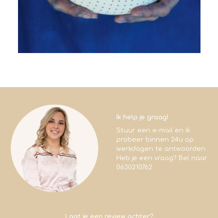
Ik help je graag!
Stuur een e-mail en ik
probeer binnen 24u op
werkdagen te antwoorden.
Heb je een vraag? Bel naar
0630210762
Laat je een review achter?