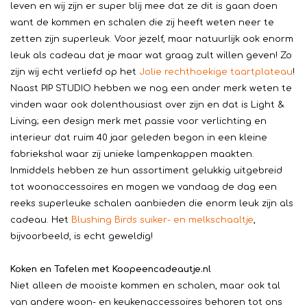
leven en wij zijn er super blij mee dat ze dit is gaan doen
want de kommen en schalen die zij heeft weten neer te
zetten zijn superleuk. Voor jezelf, maar natuurlijk ook enorm
leuk als cadeau dat je maar wat graag zult willen geven! Zo
zijn wij echt verliefd op het
Jolie rechthoekige taartplateau
!
Naast PIP STUDIO hebben we nog een ander merk weten te
vinden waar ook dolenthousiast over zijn en dat is Light &
Living; een design merk met passie voor verlichting en
interieur dat ruim 40 jaar geleden begon in een kleine
fabriekshal waar zij unieke lampenkappen maakten.
Inmiddels hebben ze hun assortiment gelukkig uitgebreid
tot woonaccessoires en mogen we vandaag de dag een
reeks superleuke schalen aanbieden die enorm leuk zijn als
cadeau. Het
Blushing Birds suiker- en melkschaaltje
,
bijvoorbeeld, is echt geweldig!
Koken en Tafelen met Koopeencadeautje.nl
Niet alleen de mooiste kommen en schalen, maar ook tal
van andere woon- en keukenaccessoires behoren tot ons