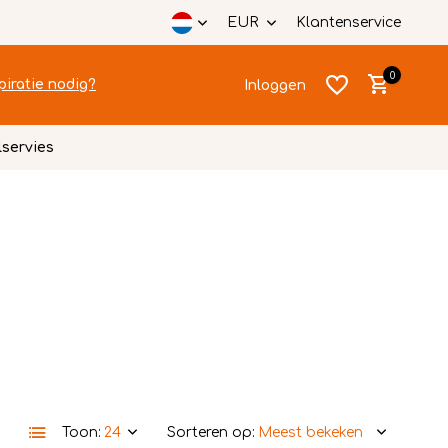
EUR
Klantenservice
0
piratie nodig?
Inloggen
lservies
Account
Account
aanmaken
aanmaken
Toon:
Sorteren op: