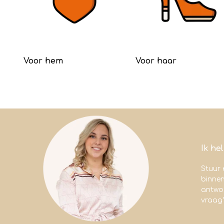
Voor hem
Voor haar
Ik he
Stuur 
binne
antwoo
vraag