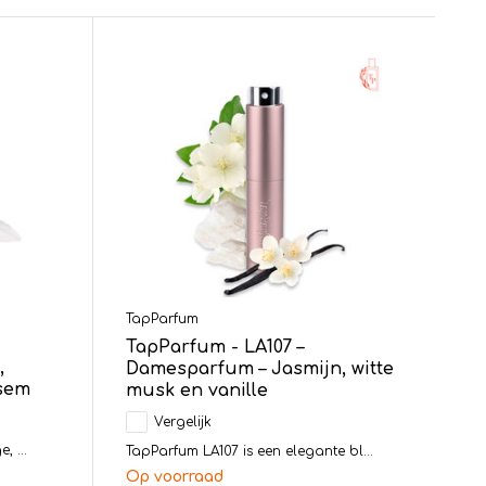
TapParfum
TapParfum - LA107 –
,
Damesparfum – Jasmijn, witte
esem
musk en vanille
Vergelijk
, ...
TapParfum LA107 is een elegante bl...
Op voorraad