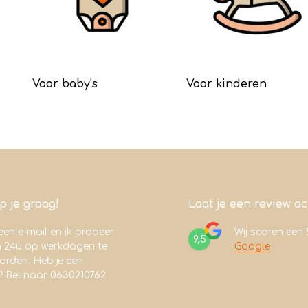
Voor baby's
Voor kinderen
lp je graag!
Laat je een review a
een e-mail en ik probeer
Wij scoren een
9,5
n 24u op werkdagen te
Google
rden. Heb je een
? Bel naar 0630210762