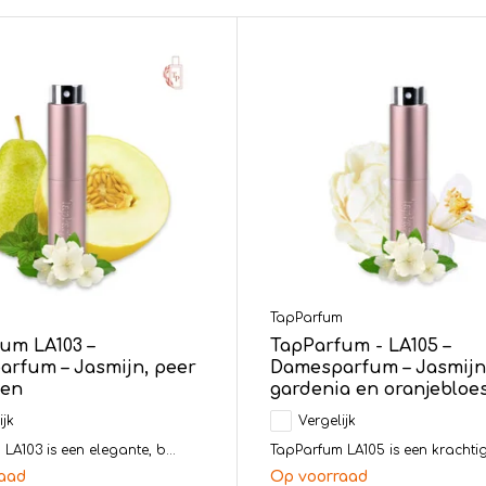
m
TapParfum
um LA103 –
TapParfum - LA105 –
rfum – Jasmijn, peer
Damesparfum – Jasmijn
oen
gardenia en oranjeblo
ijk
Vergelijk
LA103 is een elegante, b...
TapParfum LA105 is een krachtige
aad
Op voorraad