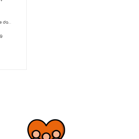
 da...
ag