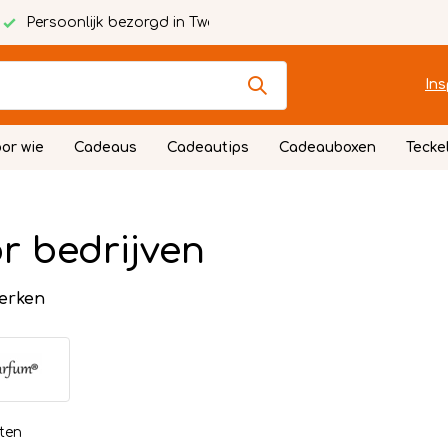
Persoonlijk bezorgd in Twente
Ins
or wie
Cadeaus
Cadeautips
Cadeauboxen
Tecke
r bedrijven
erken
ten