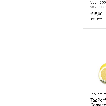
Voor 16:00
verzonde
€15,00
Incl. btw
TapParfu
TapParf
Damespa