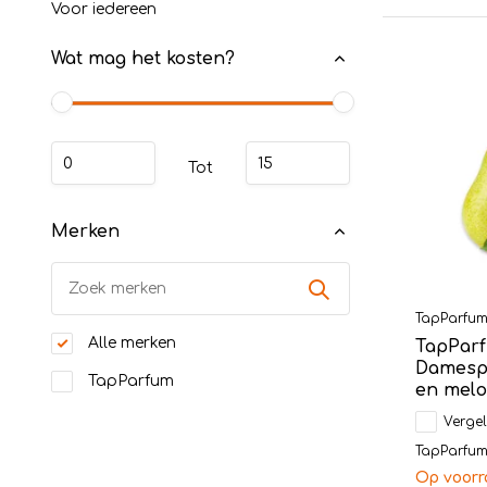
Voor iedereen
Wat mag het kosten?
Tot
Merken
TapParfu
Alle merken
TapParf
Damespa
TapParfum
en mel
Vergel
TapParfum 
Op voorr