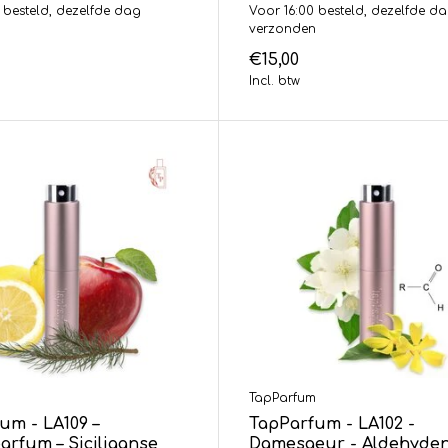
 besteld, dezelfde dag
Voor 16:00 besteld, dezelfde d
n
verzonden
€15,00
Incl. btw
m
TapParfum
um - LA109 –
TapParfum - LA102 -
rfum – Siciliaanse
Damesgeur - Aldehyden