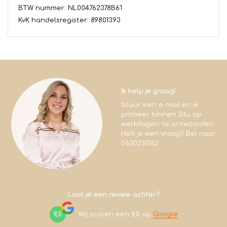
BTW nummer: NL004762378B61
KvK handelsregister: 89801393
Ik help je graag!
Stuur een e-mail en ik
probeer binnen 24u op
werkdagen te antwoorden.
Heb je een vraag? Bel naar
0630210762
Laat je een review achter?
9,5
Wij scoren een
9,5
op
Google