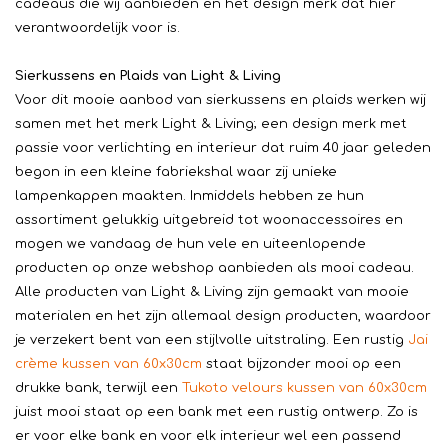
cadeaus die wij aanbieden en het design merk dat hier
verantwoordelijk voor is.
Sierkussens en Plaids van Light & Living
Voor dit mooie aanbod van sierkussens en plaids werken wij
samen met het merk Light & Living; een design merk met
passie voor verlichting en interieur dat ruim 40 jaar geleden
begon in een kleine fabriekshal waar zij unieke
lampenkappen maakten. Inmiddels hebben ze hun
assortiment gelukkig uitgebreid tot woonaccessoires en
mogen we vandaag de hun vele en uiteenlopende
producten op onze webshop aanbieden als mooi cadeau.
Alle producten van Light & Living zijn gemaakt van mooie
materialen en het zijn allemaal design producten, waardoor
je verzekert bent van een stijlvolle uitstraling. Een rustig
Jai
crème kussen van 60x30cm
staat bijzonder mooi op een
drukke bank, terwijl een
Tukoto velours kussen van 60x30cm
juist mooi staat op een bank met een rustig ontwerp. Zo is
er voor elke bank en voor elk interieur wel een passend