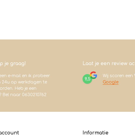
lp je graag!
Laat je een review a
een e-mail en ik probeer
Wij scoren een
9,5
n 24u op werkdagen te
Google
rden. Heb je een
? Bel naar 0630210762
account
Informatie