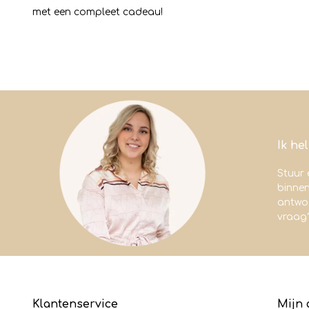
met een compleet cadeau!
Ik he
Stuur 
binne
antwoo
vraag
Klantenservice
Mijn 