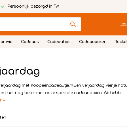
Persoonlijk bezorgd in Twente
Ins
or wie
Cadeaus
Cadeautips
Cadeauboxen
Tecke
jaardag
verjaardag met Koopeencadeautje.nlEen verjaardag vier je natu
iert het nog beter met onze speciale cadeauboxen! We hebb...
er
ten