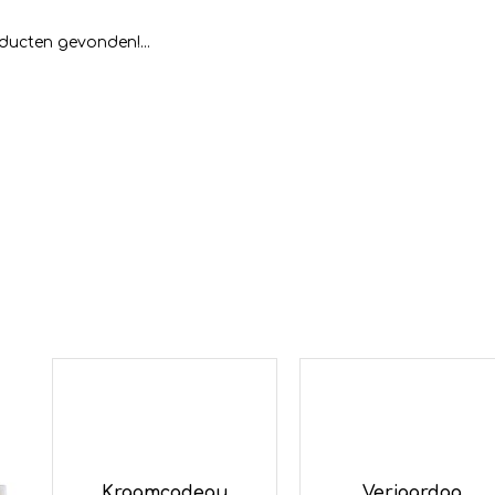
ducten gevonden!...
Kraamcadeau
Verjaardag