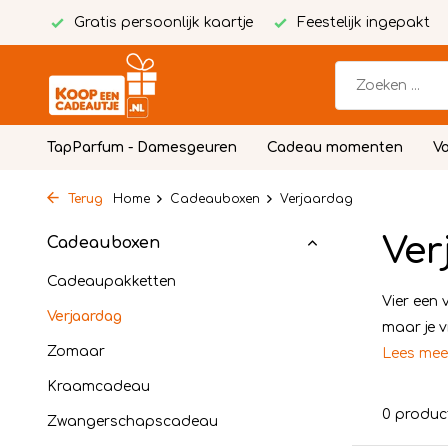
Gratis persoonlijk kaartje
Feestelijk ingepakt
TapParfum - Damesgeuren
Cadeau momenten
Vo
Terug
Home
Cadeauboxen
Verjaardag
Ver
Cadeauboxen
Cadeaupakketten
Vier een 
Verjaardag
maar je v
Zomaar
Lees me
Kraamcadeau
0 produc
Zwangerschapscadeau