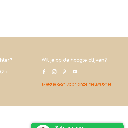
chter?
Wil je op de hoogte blijven?
9,5
op
Meld je aan voor onze nieuwsbrief
Contact