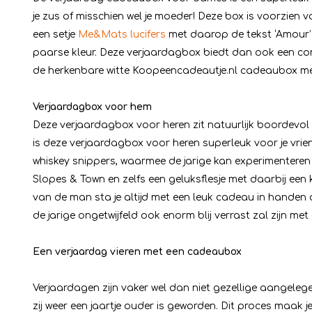
je zus of misschien wel je moeder! Deze box is voorzien 
een setje
Me&Mats lucifers
met daarop de tekst ‘Amour’
paarse kleur. Deze verjaardagbox biedt dan ook een com
de herkenbare witte Koopeencadeautje.nl cadeaubox me
Verjaardagbox voor hem
Deze verjaardagbox voor heren zit natuurlijk boordevol
is deze verjaardagbox voor heren superleuk voor je vriend
whiskey snippers, waarmee de jarige kan experimentere
Slopes & Town en zelfs een geluksflesje met daarbij een 
van de man sta je altijd met een leuk cadeau in handen
de jarige ongetwijfeld ook enorm blij verrast zal zijn met
Een verjaardag vieren met een cadeaubox
Verjaardagen zijn vaker wel dan niet gezellige aangelege
zij weer een jaartje ouder is geworden. Dit proces maak 