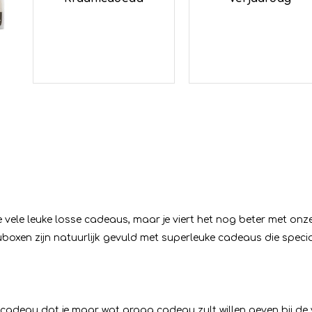
ze vele leuke losse cadeaus, maar je viert het nog beter met 
oxen zijn natuurlijk gevuld met superleuke cadeaus die specia
deau dat je maar wat graag cadeau zult willen geven bij de v