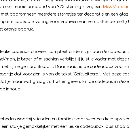
van een mooie armband van 925 sterling zilver, een
Me&Mats tin
 met daaromheen meerdere sterretjes ter decoratie en een gl
plete cadeau ervaring voor vrouwen van verschillende leeftijd
t oranje opdruk.
 leuke cadeaus die weer compleet anders zijn dan de cadeaus z
/man, je broer of misschien verblijdt jij juist je vader met dez
n met zijn eigen dranksoort. Daarnaast is de cadeaubox voorz
kaartje dat voorzien is van de tekst ‘Gefeliciteerd!’. Met deze
 dat je maar wat graag zult willen geven. En de cadeaus in dez
 de inhoud!
nheden waarbij vrienden en familie elkaar weer een keer spreken 
je een stukje gemakkelijker met een leuke cadeaubox, dus shop d