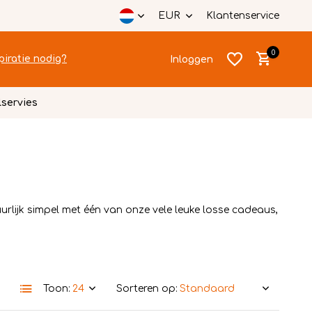
EUR
Klantenservice
0
piratie nodig?
Inloggen
lservies
Account
Account
aanmaken
aanmaken
urlijk simpel met één van onze vele leuke losse cadeaus,
Toon:
Sorteren op: