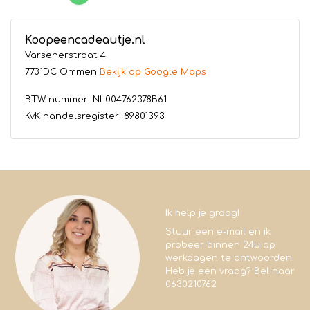
Koopeencadeautje.nl
Varsenerstraat 4
7731DC Ommen
Bekijk op Google Maps
BTW nummer: NL004762378B61
KvK handelsregister: 89801393
Ik help je graag!
Stuur een e-mail en ik
probeer binnen 24u op
werkdagen te antwoorden.
Heb je een vraag? Bel naar
0630210762