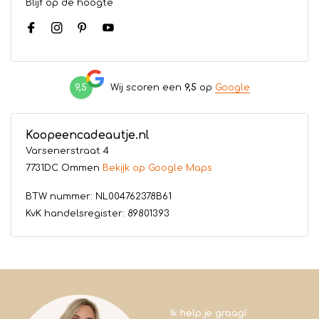
Blijf op de hoogte
9,5
Wij scoren een
9,5
op
Google
Koopeencadeautje.nl
Varsenerstraat 4
7731DC Ommen
Bekijk op Google Maps
BTW nummer: NL004762378B61
KvK handelsregister: 89801393
Ik help je graag!