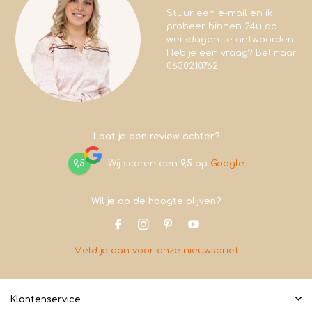
Stuur een e-mail en ik
probeer binnen 24u op
werkdagen te antwoorden.
Heb je een vraag? Bel naar
0630210762
Laat je een review achter?
9,5
Wij scoren een
9,5
op
Google
Wil je op de hoogte blijven?
Meld je aan voor onze nieuwsbrief
Klantenservice