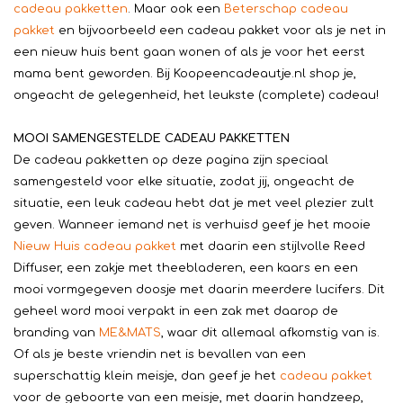
cadeau pakketten
. Maar ook een
Beterschap cadeau
pakket
en bijvoorbeeld een cadeau pakket voor als je net in
een nieuw huis bent gaan wonen of als je voor het eerst
mama bent geworden. Bij Koopeencadeautje.nl shop je,
ongeacht de gelegenheid, het leukste (complete) cadeau!
MOOI SAMENGESTELDE CADEAU PAKKETTEN
De cadeau pakketten op deze pagina zijn speciaal
samengesteld voor elke situatie, zodat jij, ongeacht de
situatie, een leuk cadeau hebt dat je met veel plezier zult
geven. Wanneer iemand net is verhuisd geef je het mooie
Nieuw Huis cadeau pakket
met daarin een stijlvolle Reed
Diffuser, een zakje met theebladeren, een kaars en een
mooi vormgegeven doosje met daarin meerdere lucifers. Dit
geheel word mooi verpakt in een zak met daarop de
branding van
ME&MATS
, waar dit allemaal afkomstig van is.
Of als je beste vriendin net is bevallen van een
superschattig klein meisje, dan geef je het
cadeau pakket
voor de geboorte van een meisje, met daarin handzeep,