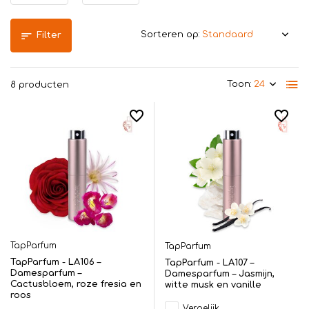
Sorteren op:
Filter
Toon:
8 producten
TapParfum
TapParfum
TapParfum - LA106 –
TapParfum - LA107 –
Damesparfum –
Damesparfum – Jasmijn,
Cactusbloem, roze fresia en
witte musk en vanille
roos
Vergelijk