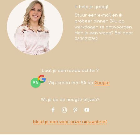
Ik help je graag!
Stuur een e-mail en ik
probeer binnen 24u op
werkdagen te antwoorden.
Heb je een vraag? Bel naar
0630210762
Laat je een review achter?
9,5
Wij scoren een
9,5
op
Google
Wil je op de hoogte blijven?
Meld je aan voor onze nieuwsbrief