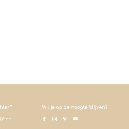
chter?
Wil je op de hoogte blijven?
9,5
op