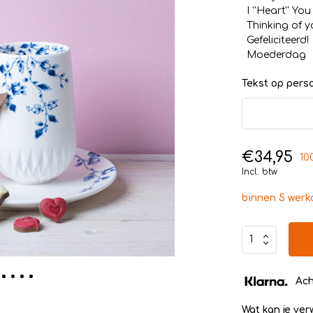
I ''Heart'' You
Thinking of y
Gefeliciteerd!
Moederdag
Tekst op persoo
€34,95
10
Incl. btw
binnen 5 wer
Ach
Wat kan je ve