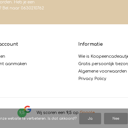
rden. Heb je een
? Bel naar 0630210762
account
Informatie
gen
Wie is Koopeencadeautj
nt aanmaken
Gratis persoonlijk bezo
Algemene voorwaarden
Privacy Policy
9,5
Wij scoren een
9,5
op
Google
nze website te verbeteren. Is dat akkoord?
Ja
Nee