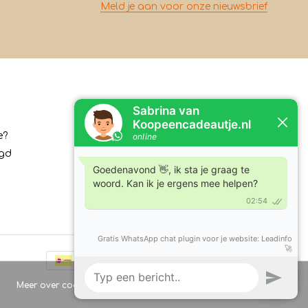
Meld je aan voor onze nieuwsbrief
Contact
e?
Koopeencadeautje.nl
rgd
Varsenerstraat 4
7731DC Ommen
Tel:
+31630210762
E-mail:
klantenservice@koopeencadeautje.nl
Meer over cookies »