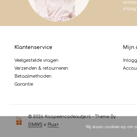
antwoo
vraag
Klantenservice
Mijn 
Veelgestelde vragen
Inlog
Verzenden & retourneren
Accou
Betaalmethoden
Garantie
© 2026 Koopeencadeautje.nl - Theme By
DMWS
x
Plus+
Wij slaan cookies op om o