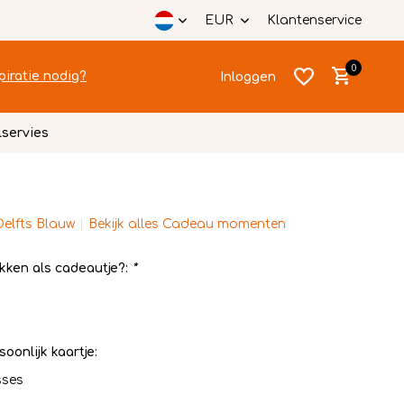
EUR
Klantenservice
0
piratie nodig?
Inloggen
lservies
Delfts Blauw
Bekijk alles Cadeau momenten
Account
Account
aanmaken
aanmaken
kken als cadeautje?:
*
soonlijk kaartje:
sses