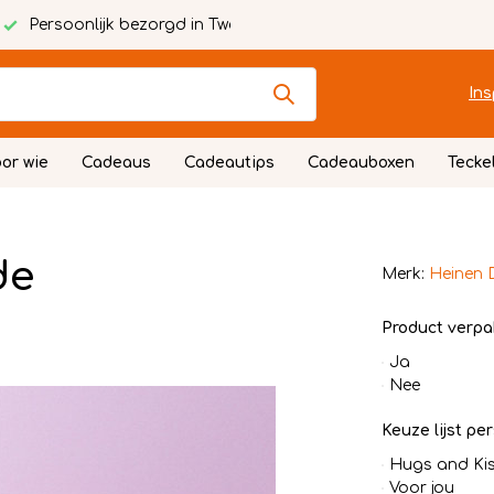
Persoonlijk bezorgd in Twente
Ins
or wie
Cadeaus
Cadeautips
Cadeauboxen
Tecke
de
Merk:
Heinen 
Product verpa
Ja
Nee
Keuze lijst per
Hugs and Ki
Voor jou