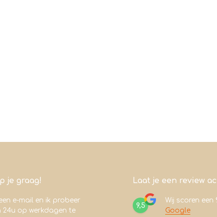
lp je graag!
Laat je een review a
een e-mail en ik probeer
Wij scoren een
9,5
n 24u op werkdagen te
Google