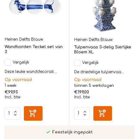
Heinen Delfts Blauw
Heinen Delfts Blauw
Wandborden Teckel set van
Tulpenvaas 3-delig Sierlijke
3
Bloem XL
Vergelijk
Vergelijk
Deze leuke wanddecorati...
De driedelige tulpenvaa...
Op voorraad
Op voorraad
1 week
binnen 5 werkdagen
€99,95
€199,00
Incl. btw
Incl. btw
Persoonlijk bezorgd in Twente