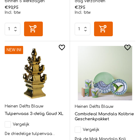
binnen 5 werkdagen
dag verzonden
€90,95
€7,95
Incl. btw
Incl. btw
NEW IN!
Heinen Delfts Blauw
Heinen Delfts Blauw
Tulpenvaas 3-delig Goud XL
Combideal Mandala Kolibrie
Geschenkpakket
Vergelijk
Vergelijk
De driedelige tulpenvaa...
Pak de Mok Mandala Koli...