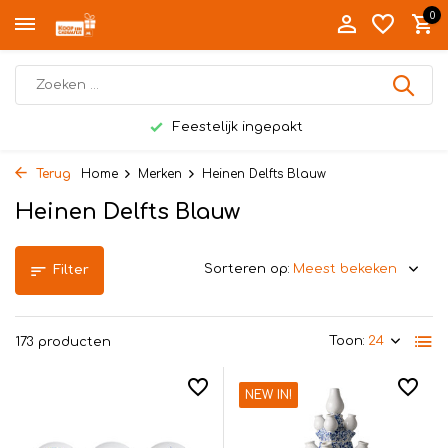
0
Persoonlijk bezorgd in Twente
Terug
Home
Merken
Heinen Delfts Blauw
Heinen Delfts Blauw
Sorteren op:
Filter
Toon:
173 producten
NEW IN!