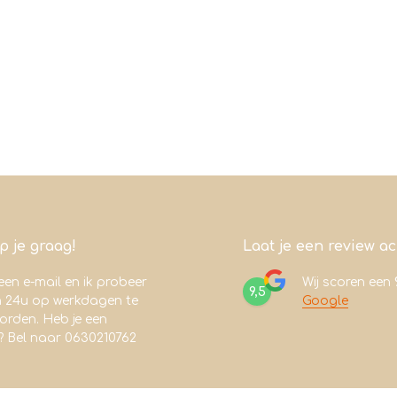
lp je graag!
Laat je een review a
een e-mail en ik probeer
Wij scoren een
9,5
n 24u op werkdagen te
Google
rden. Heb je een
? Bel naar 0630210762