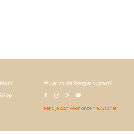
chter?
Wil je op de hoogte blijven?
9,5
op
Meld je aan voor onze nieuwsbrief