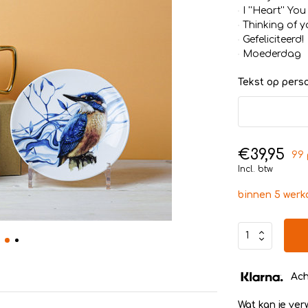
I ''Heart'' You
Thinking of y
Gefeliciteerd!
Moederdag
Tekst op persoo
€39,95
99 
Incl. btw
binnen 5 wer
Ach
Wat kan je ve