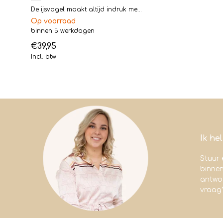
De ijsvogel maakt altijd indruk me...
Op voorraad
binnen 5 werkdagen
€39,95
Incl. btw
Ik he
Stuur 
binne
antwoo
vraag