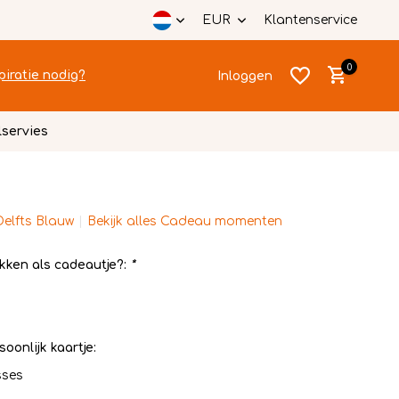
EUR
Klantenservice
0
piratie nodig?
Inloggen
lservies
Delfts Blauw
Bekijk alles Cadeau momenten
Account
Account
aanmaken
aanmaken
kken als cadeautje?:
*
soonlijk kaartje:
sses