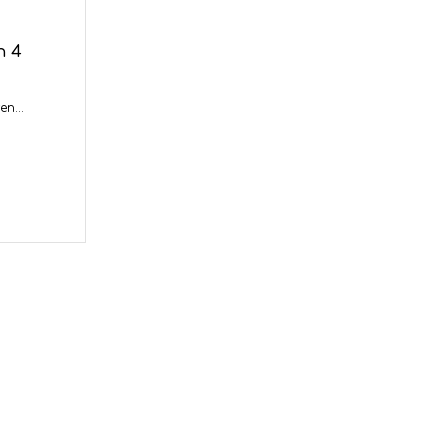
n 4
n...