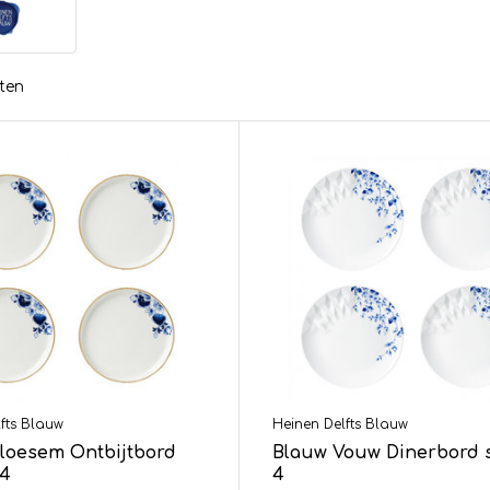
ten
fts Blauw
Heinen Delfts Blauw
loesem Ontbijtbord
Blauw Vouw Dinerbord 
 4
4