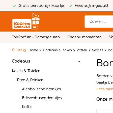
Gratis persoonlijk kaartje
Feestelijk ingepakt
TapParfum - Damesgeuren
Cadeau momenten
Vo
Terug
Home
Cadeaus
Koken & Tafelen
Servies
Bo
Bo
Cadeaus
Koken & Tafelen
Borden v
Eten & Drinken
beetje be
Alcoholische drankjes
Lees me
Brievenbuscadeautjes
Onze m
Koffie