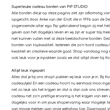
Superleuke cadeau borden van PIP STUDIO
Alle borden die je op deze pagina ziet zijn afkomstig van 
opgericht door Anke van der Endt die in 1996 aan de 
zogenoemde alter ego Pip gebruikend begon zij met he
geven aan het dagelijks leven en wij zijn er super blij 
niet kunnen vullen met al deze beeldschone borden. Dez
borden van topkwaliteit. Iedereen die zo’n bord cadeau 
kwaliteit en creatieve waarde gaat. Shop vandaag nog é
ook leuk voor je inpakken zoals we dat altijd doen bij K
Altijd leuk ingepakt
Alles dat je bij ons shopt pakken wij leuk voor je in. Bij
cadeautjes! En een cadeau hoort nu eenmaal mooi ingep
net zo leuk als het krijgen en dat is dan ook ons streve
cadeau net zo’n prettige ervaring is het krijgen van een
dagelijks voor in om jouw shopervaring waar mogelijk t
van mooie merken aan onze webshop toe. Daarnaast stel