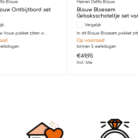
fts Blauw
Heinen Delfts Blauw
ouw Ontbijtbord set
Blauw Bloesem
Gebaksschoteltje set va
ijk
Vergelijk
w Vouw pakket zitten vi...
In dit Blauw Bloesem pakket zitte
aad
Op voorraad
werkdagen
binnen 5 werkdagen
€49,95
Incl. btw