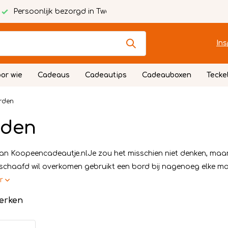
Persoonlijk bezorgd in Twente
Ins
or wie
Cadeaus
Cadeautips
Cadeauboxen
Tecke
rden
rden
an Koopeencadeautje.nlJe zou het misschien niet denken, maar 
schaafd wil overkomen gebruikt een bord bij nagenoeg elke maa
er
erken