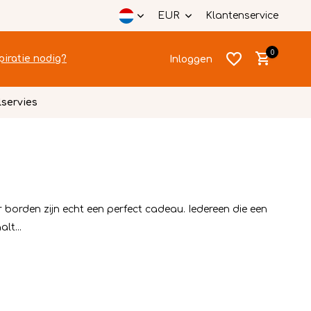
EUR
Klantenservice
0
piratie nodig?
Inloggen
lservies
Account
Account
aanmaken
aanmaken
borden zijn echt een perfect cadeau. Iedereen die een
lt...