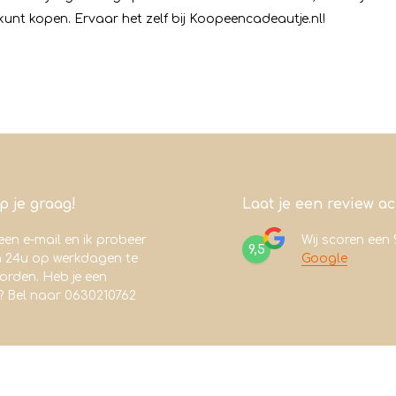
unt kopen. Ervaar het zelf bij Koopeencadeautje.nl!
lp je graag!
Laat je een review a
een e-mail en ik probeer
Wij scoren een
9,5
n 24u op werkdagen te
Google
rden. Heb je een
? Bel naar 0630210762