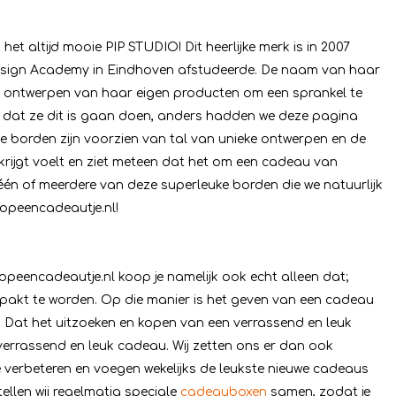
het altijd mooie PIP STUDIO! Dit heerlijke merk is in 2007
Design Academy in Eindhoven afstudeerde. De naam van haar
t ontwerpen van haar eigen producten om een sprankel te
mee dat ze dit is gaan doen, anders hadden we deze pagina
e borden zijn voorzien van tal van unieke ontwerpen en de
krijgt voelt en ziet meteen dat het om een cadeau van
én of meerdere van deze superleuke borden die we natuurlijk
oopeencadeautje.nl!
 Koopeencadeautje.nl koop je namelijk ook echt alleen dat;
akt te worden. Op die manier is het geven van een cadeau
n. Dat het uitzoeken en kopen van een verrassend en leuk
 verrassend en leuk cadeau. Wij zetten ons er dan ook
e verbeteren en voegen wekelijks de leukste nieuwe cadeaus
len wij regelmatig speciale
cadeauboxen
samen, zodat je