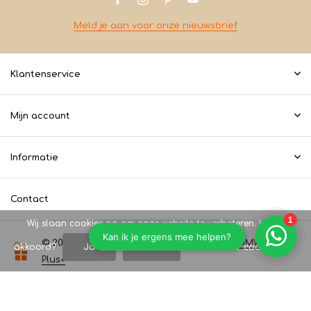
Meld je aan voor onze nieuwsbrief
Klantenservice
Mijn account
Informatie
Contact
Wij slaan cookies op om onze website te verbeteren. Is dat
© 2026 Koopeencadeautje.nl - Theme By
DMWS
x
akkoord?
Ja
Nee
Meer over cookies »
Plus+