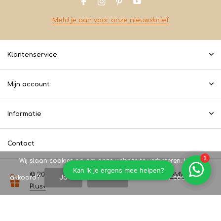
Meld je aan voor onze nieuwsbrief
Klantenservice
Mijn account
Informatie
Contact
Wij slaan cookies op om onze website te verbeteren. Is dat
© 2026 Koopeencadeautje.nl - Theme By
DMWS
x
akkoord?
Ja
Nee
Meer over cookies »
Plus+