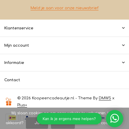
Meld je aan voor onze nieuwsbrief
Klantenservice
Mijn account
Informatie
Contact
© 2026 Koopeencadeautje.nl - Theme By
DMWS
x
Plus+
Wij slaan cookies op om onze website te verbeteren. Is dat
akkoord?
Ja
Nee
Meer over cookies »