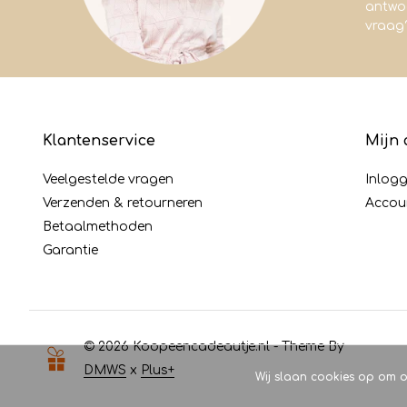
antwoo
vraag
Klantenservice
Mijn 
Veelgestelde vragen
Inlog
Verzenden & retourneren
Accou
Betaalmethoden
Garantie
© 2026 Koopeencadeautje.nl - Theme By
DMWS
x
Plus+
Wij slaan cookies op om o