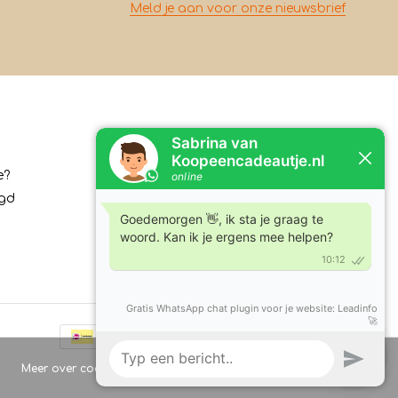
Meld je aan voor onze nieuwsbrief
Contact
e?
Koopeencadeautje.nl
rgd
Varsenerstraat 4
7731DC Ommen
Tel:
+31630210762
E-mail:
klantenservice@koopeencadeautje.nl
Meer over cookies »