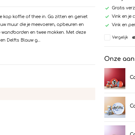
Gratis ver
Vink en je 
kop koffie of thee in. Ga zitten en geniet
uw muur die je meevoeren, opbeuren en
Vink en per
ee wandborden en twee mokken. Met deze
Vergelijk
n Delfts Blauw g...
Onze aan
C
Co
C