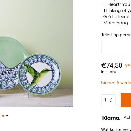
I ''Heart'' You
Thinking of y
Gefeliciteerd!
Moederdag
Tekst op persoo
€74,50
99
Incl. btw
binnen 5 wer
Ach
Wat kan je ve