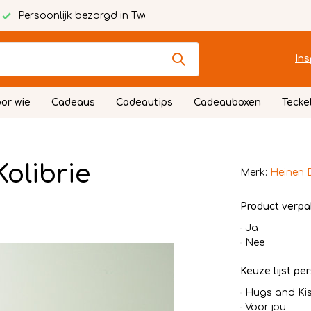
Persoonlijk bezorgd in Twente
Ins
or wie
Cadeaus
Cadeautips
Cadeauboxen
Tecke
olibrie
Merk:
Heinen 
Product verpa
Ja
Nee
Keuze lijst per
Hugs and Ki
Voor jou