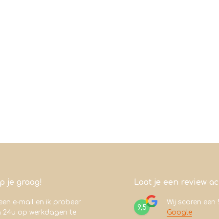
lp je graag!
Laat je een review a
een e-mail en ik probeer
Wij scoren een
9,5
n 24u op werkdagen te
Google