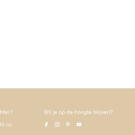
chter?
Wil je op de hoogte blijven?
9,5
op