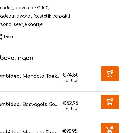
zending boven de € 100,-
cadeautje wordt feestelijk verpakt!
sonaliseer je kaartje!
Delen
bevelingen
€74,50
ombideal Mandala Toek...
Incl. btw
€52,95
mbideal Bosvogels Ge...
Incl. btw
€90,95
ombideal Mandala Flam...