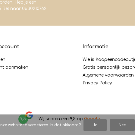
rden. Heb je een
? Bel naar 0630210762
account
Informatie
gen
Wie is Koopeencadeautj
nt aanmaken
Gratis persoonlijk bezo
Algemene voorwaarden
Privacy Policy
9,5
Wij scoren een
9,5
op
Google
nze website te verbeteren. Is dat akkoord?
Ja
Nee