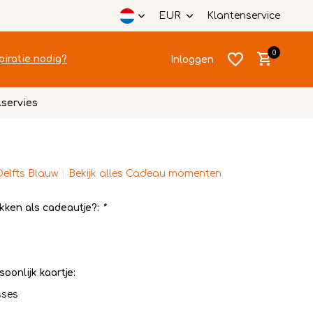
EUR
Klantenservice
0
piratie nodig?
Inloggen
lservies
Delfts Blauw
Bekijk alles Cadeau momenten
Account
Account
aanmaken
aanmaken
kken als cadeautje?:
*
soonlijk kaartje:
sses