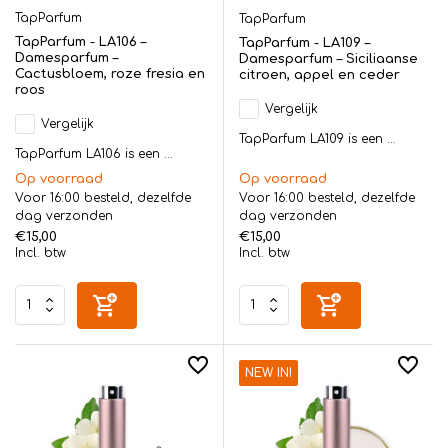
TapParfum
TapParfum
TapParfum - LA106 –
TapParfum - LA109 –
Damesparfum –
Damesparfum – Siciliaanse
Cactusbloem, roze fresia en
citroen, appel en ceder
roos
Vergelijk
Vergelijk
TapParfum LA109 is een ...
TapParfum LA106 is een ...
Op voorraad
Op voorraad
Voor 16:00 besteld, dezelfde
Voor 16:00 besteld, dezelfde
dag verzonden
dag verzonden
€15,00
€15,00
Incl. btw
Incl. btw
NEW IN!