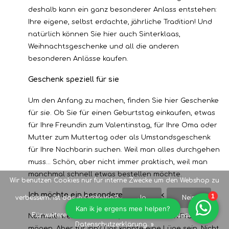
deshalb kann ein ganz besonderer Anlass entstehen:
Ihre eigene, selbst erdachte, jährliche Tradition! Und
natürlich können Sie hier auch Sinterklaas,
Weihnachtsgeschenke und all die anderen
besonderen Anlässe kaufen.
Geschenk speziell für sie
Um den Anfang zu machen, finden Sie hier Geschenke
für sie. Ob Sie für einen Geburtstag einkaufen, etwas
für Ihre Freundin zum Valentinstag, für Ihre Oma oder
Mutter zum Muttertag oder als Umstandsgeschenk
für Ihre Nachbarin suchen. Weil man alles durchgehen
muss... Schön, aber nicht immer praktisch, weil man
manchmal schnell etwas bestellen möchte.
Wir benutzen Cookies nur für interne Zwecke um den Webshop zu
Ich möchte ein besonderes Geschenk für ihn
verbessern. Ist das in Ordnung?
Ja
Nein
Für weitere Informationen beachten Sie bitte unsere
Normalerweise wissen Sie, was die meisten Frauen
Datenschutzerklärung. »
mögen. Aber für ihn? Das könnte eine Lüge sein. Nicht