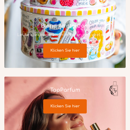
Blond Amsterdam
Leuke koektrommels, mokken en nog veel meer..
Klicken Sie hier
TapParfum
Klicken Sie hier