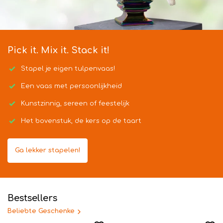
Pick it. Mix it. Stack it!
Stapel je eigen tulpenvaas!
Een vaas met persoonlijkheid
Kunstzinnig, sereen of feestelijk
Het bovenstuk, de kers op de taart
Ga lekker stapelen!
Bestsellers
Beliebte Geschenke