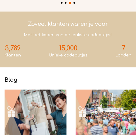
Zoveel klanten waren je voor
Met het kopen van de leukste cadeautjes!
3,789
15,000
7
Klanten
Unieke cadeautjes
Landen
Blog