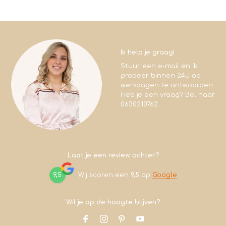
Ik help je graag!
Stuur een e-mail en ik
probeer binnen 24u op
werkdagen te antwoorden.
Heb je een vraag? Bel naar
0630210762
Laat je een review achter?
9,5
Wij scoren een
9,5
op
Google
Wil je op de hoogte blijven?