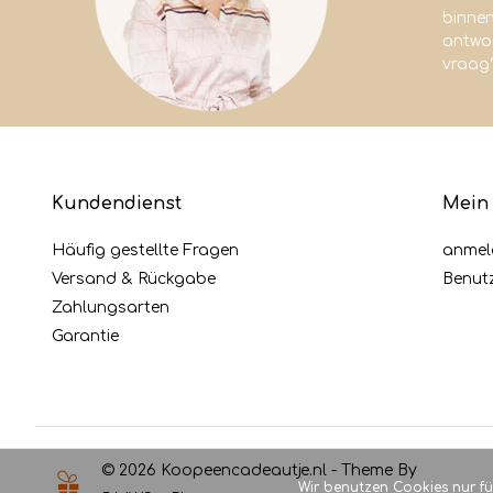
binne
antwoo
vraag
Kundendienst
Mein
Häufig gestellte Fragen
anmel
Versand & Rückgabe
Benut
Zahlungsarten
Garantie
© 2026 Koopeencadeautje.nl - Theme By
Wir benutzen Cookies nur f