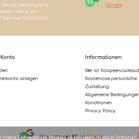
9,5
n 24u op werkdagen te
Google
rden. Heb je een
? Bel naar 0630210762
 Konto
Informationen
den
Wer ist Koopeencadeaut
zerkonto anlegen
Kostenlose persönliche
Zustellung
Allgemeine Bedingunge
Konditionen
Privacy Policy
9,5
Wij scoren een
9,5
op
Google
ür interne Zwecke um den Webshop zu verbessern. Ist das in Ordnung?