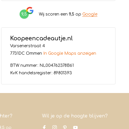
9,5
Wij scoren een
9,5
op
Google
Koopeencadeautje.nl
Varsenerstraat 4
7731DC Ommen
In Google Maps anzeigen
BTW nummer: NL004762378B61
KvK handelsregister: 89801393
chter?
Wil je op de hoogte blijven?
9,5
op