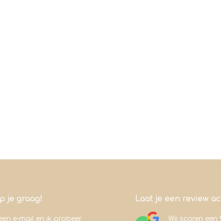
lp je graag!
Laat je een review a
een e-mail en ik probeer
Wij scoren een