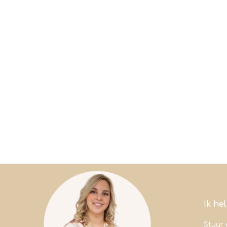
Ik he
Stuur 