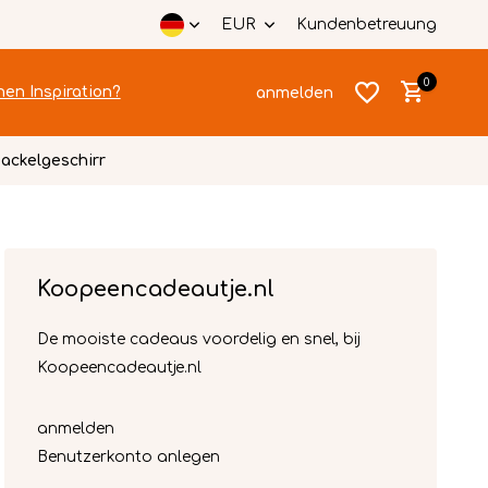
EUR
Kundenbetreuung
0
hen Inspiration?
anmelden
ackelgeschirr
Koopeencadeautje.nl
Benutzerkonto
Benutzerkonto
anlegen
anlegen
De mooiste cadeaus voordelig en snel, bij
Koopeencadeautje.nl
anmelden
Benutzerkonto anlegen