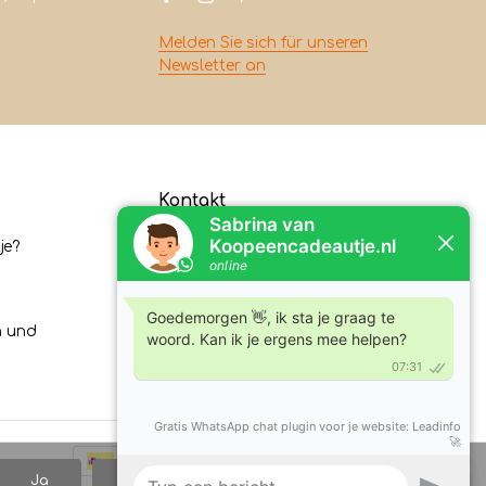
Melden Sie sich für unseren
Newsletter an
Kontakt
je?
Koopeencadeautje.nl
Varsenerstraat 4
7731DC Ommen
n und
Tel:
+31630210762
E-Mail:
klantenservice@koopeencadeautje.nl
Ja
Nein