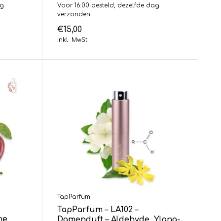
ag
Voor 16:00 besteld, dezelfde dag
verzonden
€15,00
Inkl. MwSt.
TapParfum
TapParfum – LA102 –
he
Damenduft – Aldehyde, Ylang-