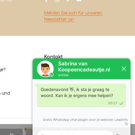
Melden Sie sich für unseren
Newsletter an
Kontakt
je?
Koopeencadeautje.nl
Varsenerstraat 4
7731DC Ommen
n und
Tel:
+31630210762
E-Mail:
klantenservice@koopeencadeautje.nl
Ja
Nein