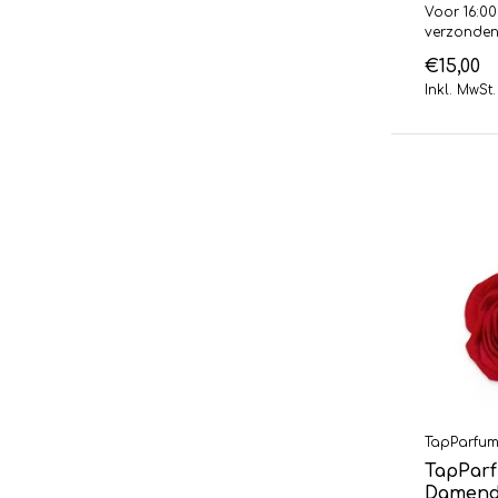
Voor 16:00
verzonde
€15,00
Inkl. MwSt.
TapParfu
TapParf
Damendu