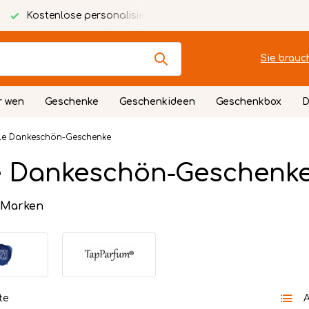
Kostenlose personalisierte Karte
Festlich verpackt
Sie brauc
r wen
Geschenke
Geschenkideen
Geschenkbox
D
le Dankeschön-Geschenke
e Dankeschön-Geschenk
 Marken
te
A