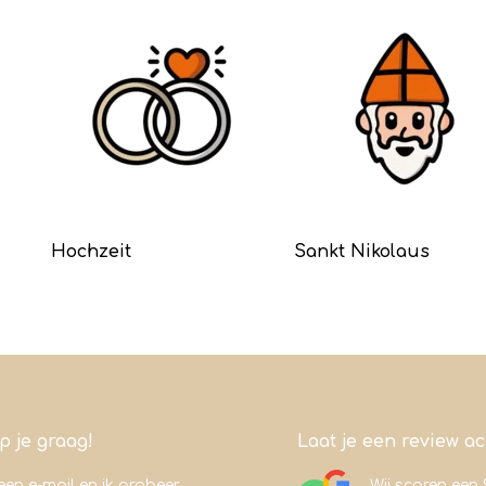
Hochzeit
Sankt Nikolaus
lp je graag!
Laat je een review a
een e-mail en ik probeer
Wij scoren een