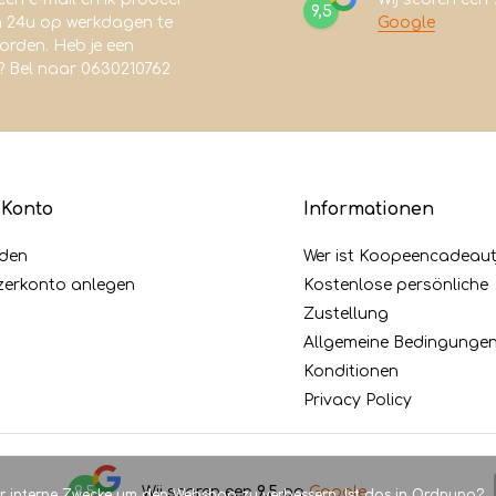
9,5
n 24u op werkdagen te
Google
rden. Heb je een
? Bel naar 0630210762
 Konto
Informationen
den
Wer ist Koopeencadeaut
zerkonto anlegen
Kostenlose persönliche
Zustellung
Allgemeine Bedingunge
Konditionen
Privacy Policy
9,5
Wij scoren een
9,5
op
Google
ür interne Zwecke um den Webshop zu verbessern. Ist das in Ordnung?