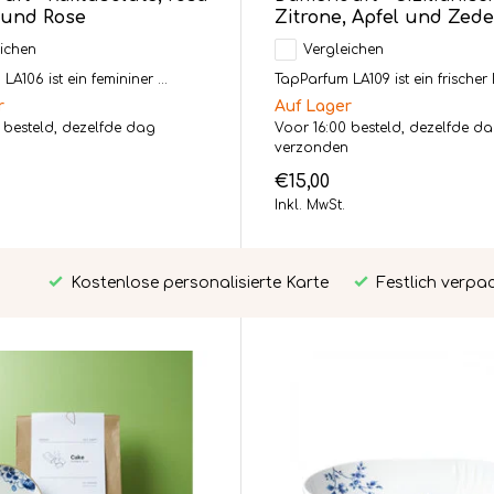
 und Rose
Zitrone, Apfel und Zed
ichen
Vergleichen
A106 ist ein femininer ...
TapParfum LA109 ist ein frischer D
r
Auf Lager
 besteld, dezelfde dag
Voor 16:00 besteld, dezelfde d
n
verzonden
€15,00
Inkl. MwSt.
Kostenlose personalisierte Karte
Festlich verpa