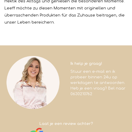
Hektik des Alltags und genießen die besonderen Momente.
Leeff möchte zu diesen Momenten mit originellen und
überraschenden Produkten für das Zuhause beitragen, die
unser Leben bereichern.
Ik help je graag!
Stuur een e-mail en ik
probeer binnen 24u op
werkdagen te antwoorden.
Heb je een vraag? Bel naar
0630210762
Laat je een review achter?