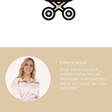
Ik help je graag!
Stuur een e-mail en ik
probeer binnen 24u op
werkdagen te antwoorden.
Heb je een vraag? Bel naar
0630210762