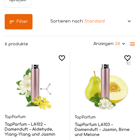
Sortieren nach:
Filter
Anzeigen:
6 produkte
TapParfum
TapParfum
TapParfum – LA102 –
TapParfum LA103 –
Damenduft – Aldehyde,
Damenduft – Jasmin, Birne
Ylang-Ylang und Jasmin
und Melone