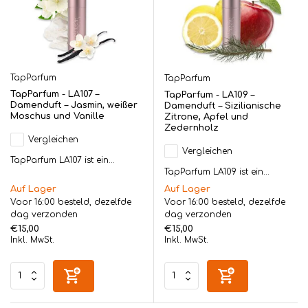
TapParfum
TapParfum
TapParfum - LA107 –
TapParfum - LA109 –
Damenduft – Jasmin, weißer
Damenduft – Sizilianische
Moschus und Vanille
Zitrone, Apfel und
Zedernholz
Vergleichen
Vergleichen
TapParfum LA107 ist ein...
TapParfum LA109 ist ein...
Auf Lager
Auf Lager
Voor 16:00 besteld, dezelfde
Voor 16:00 besteld, dezelfde
dag verzonden
dag verzonden
€15,00
€15,00
Inkl. MwSt.
Inkl. MwSt.