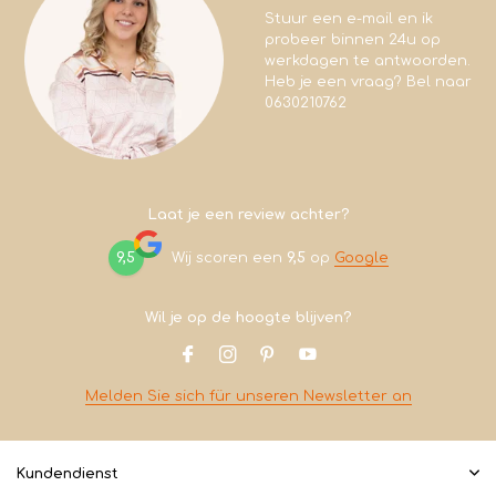
Stuur een e-mail en ik
probeer binnen 24u op
werkdagen te antwoorden.
Heb je een vraag? Bel naar
0630210762
Laat je een review achter?
9,5
Wij scoren een
9,5
op
Google
Wil je op de hoogte blijven?
Melden Sie sich für unseren Newsletter an
Kundendienst