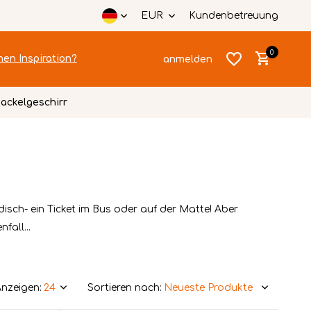
EUR
Kundenbetreuung
0
hen Inspiration?
anmelden
ackelgeschirr
Benutzerkonto
Benutzerkonto
anlegen
ch- ein Ticket im Bus oder auf der Matte! Aber
anlegen
fall...
nzeigen:
Sortieren nach: