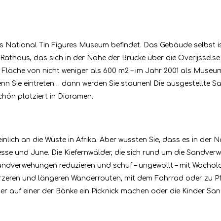
as National Tin Figures Museum befindet. Das Gebäude selbst is
athaus, das sich in der Nähe der Brücke über die Overijssels
 Fläche von nicht weniger als 600 m2 – im Jahr 2001 als Museum
enn Sie eintreten… dann werden Sie staunen! Die ausgestellte 
hön platziert in Dioramen.
lich an die Wüste in Afrika. Aber wussten Sie, dass es in der
sse und June. Die Kiefernwälder, die sich rund um die Sandver
andverwehungen reduzieren und schuf – ungewollt – mit Wachol
rzeren und längeren Wanderrouten, mit dem Fahrrad oder zu Pfe
r auf einer der Bänke ein Picknick machen oder die Kinder San