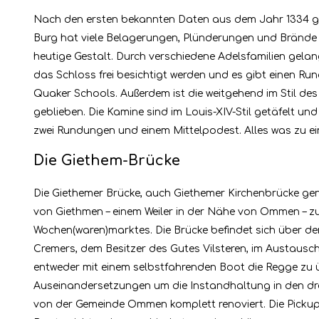
Nach den ersten bekannten Daten aus dem Jahr 1334 geh
Burg hat viele Belagerungen, Plünderungen und Brände ü
heutige Gestalt. Durch verschiedene Adelsfamilien gela
das Schloss frei besichtigt werden und es gibt einen Ru
Quaker Schools. Außerdem ist die weitgehend im Stil de
geblieben. Die Kamine sind im Louis-XIV-Stil getäfelt un
zwei Rundungen und einem Mittelpodest. Alles was zu e
Die Giethem-Brücke
Die Giethemer Brücke, auch Giethemer Kirchenbrücke gen
von Giethmen – einem Weiler in der Nähe von Ommen – z
Wochen(waren)marktes. Die Brücke befindet sich über de
Cremers, dem Besitzer des Gutes Vilsteren, im Austausc
entweder mit einem selbstfahrenden Boot die Regge zu ü
Auseinandersetzungen um die Instandhaltung in den dre
von der Gemeinde Ommen komplett renoviert. Die Pickup-