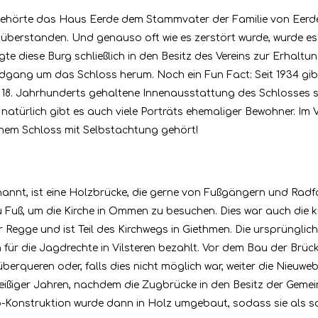
örte das Haus Eerde dem Stammvater der Familie von Eerde. S
berstanden. Und genauso oft wie es zerstört wurde, wurde es w
ngte diese Burg schließlich in den Besitz des Vereins zur Erh
ndgang um das Schloss herum. Noch ein Fun Fact: Seit 1934 gib
s 18. Jahrhunderts gehaltene Innenausstattung des Schlosses 
d natürlich gibt es auch viele Porträts ehemaliger Bewohner. Im 
inem Schloss mit Selbstachtung gehört!
annt, ist eine Holzbrücke, die gerne von Fußgängern und Radf
u Fuß, um die Kirche in Ommen zu besuchen. Dies war auch die
r Regge und ist Teil des Kirchwegs in Giethmen. Die ursprüngli
h für die Jagdrechte in Vilsteren bezahlt. Vor dem Bau der Brü
berqueren oder, falls dies nicht möglich war, weiter die Nieu
ißiger Jahren, nachdem die Zugbrücke in den Besitz der Geme
Konstruktion wurde dann in Holz umgebaut, sodass sie als solc