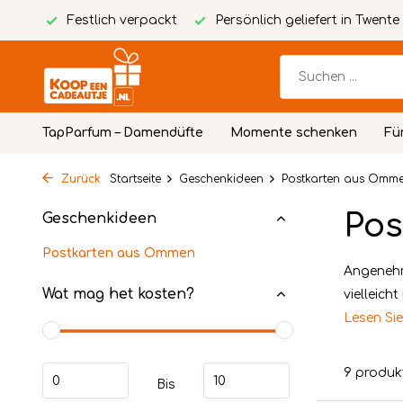
packt
Persönlich geliefert in Twente
Kostenlose person
TapParfum – Damendüfte
Momente schenken
Fü
Zurück
Startseite
Geschenkideen
Postkarten aus Omm
Pos
Geschenkideen
Postkarten aus Ommen
Angenehm
Wat mag het kosten?
vielleich
Lesen Si
9 produk
Bis