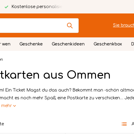
alisierte Karte
Festlich verpackt
Sie brauc
r wen
Geschenke
Geschenkideen
Geschenkbox
D
en
tkarten aus Ommen
! Ein Ticket Magst du das auch? Bekommt man -schön altmodis
t macht es noch mehr Spaß, eine Postkarte zu verschicken… Jeden
e mehr
te
A