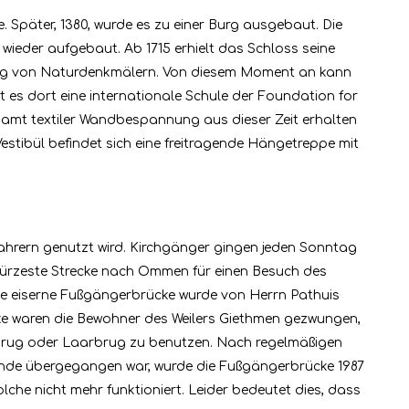
päter, 1380, wurde es zu einer Burg ausgebaut. Die
ieder aufgebaut. Ab 1715 erhielt das Schloss seine
altung von Naturdenkmälern. Von diesem Moment an kann
t es dort eine internationale Schule der Foundation for
samt textiler Wandbespannung aus dieser Zeit erhalten
Vestibül befindet sich eine freitragende Hängetreppe mit
ahrern genutzt wird. Kirchgänger gingen jeden Sonntag
 kürzeste Strecke nach Ommen für einen Besuch des
che eiserne Fußgängerbrücke wurde von Herrn Pathuis
cke waren die Bewohner des Weilers Giethmen gezwungen,
webrug oder Laarbrug zu benutzen. Nach regelmäßigen
inde übergegangen war, wurde die Fußgängerbrücke 1987
he nicht mehr funktioniert. Leider bedeutet dies, dass