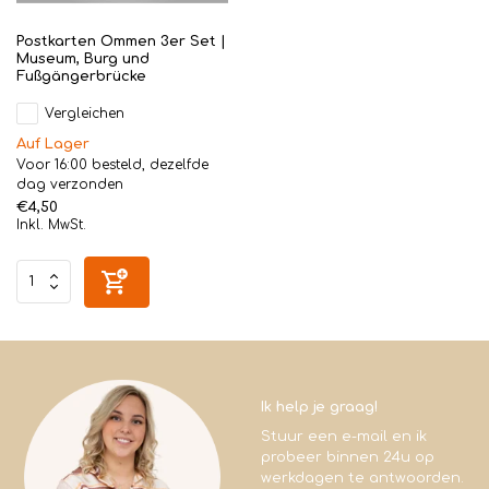
Postkarten Ommen 3er Set |
Museum, Burg und
Fußgängerbrücke
Vergleichen
Auf Lager
Voor 16:00 besteld, dezelfde
dag verzonden
€4,50
Inkl. MwSt.
Ik help je graag!
Stuur een e-mail en ik
probeer binnen 24u op
werkdagen te antwoorden.