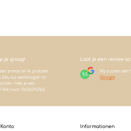
lp je graag!
Laat je een review a
een e-mail en ik probeer
Wij scoren een
9,5
n 24u op werkdagen te
Google
rden. Heb je een
? Bel naar 0630210762
 Konto
Informationen