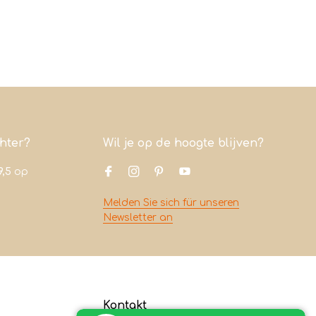
chter?
Wil je op de hoogte blijven?
9,5
op
Melden Sie sich für unseren
Newsletter an
Kontakt