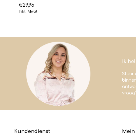
€29,95
Inkl. MwSt.
Ik he
Stuur 
binne
antwoo
vraag
Kundendienst
Mein