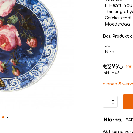
I ''Heart'' You
Thinking of y
Gefeliciteerd!
Moederdag
Das Produkt a
Ja
Nein
€29,95
100
Inkl. MwSt.
binnen 5 wer
Ach
Wat kan je ve