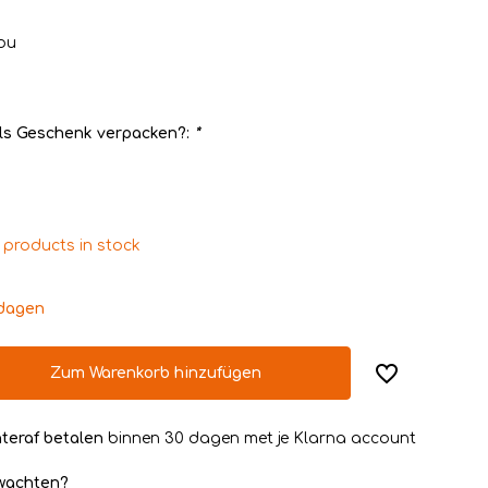
ou
ls Geschenk verpacken?:
*
 products in stock
kdagen
Zum Warenkorb hinzufügen
teraf betalen
binnen 30 dagen met je Klarna account
rwachten?