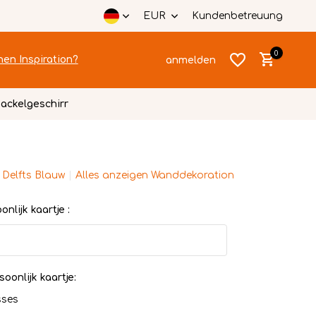
EUR
Kundenbetreuung
0
hen Inspiration?
anmelden
ackelgeschirr
 Delfts Blauw
Alles anzeigen Wanddekoration
Benutzerkonto
Benutzerkonto
anlegen
nlijk kaartje :
anlegen
soonlijk kaartje:
sses