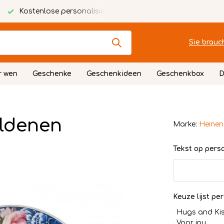
Kostenlose personalisierte Karte
Festlich verpackt
Sie brauc
r wen
Geschenke
Geschenkideen
Geschenkbox
D
oldenen
Marke:
Heinen
Tekst op persoo
Keuze lijst per
Hugs and Ki
Voor jou