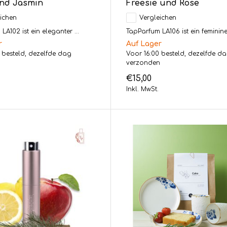
und Jasmin
Freesie und Rose
ichen
Vergleichen
A102 ist ein eleganter ...
TapParfum LA106 ist ein femininer
r
Auf Lager
 besteld, dezelfde dag
Voor 16:00 besteld, dezelfde d
n
verzonden
€15,00
Inkl. MwSt.