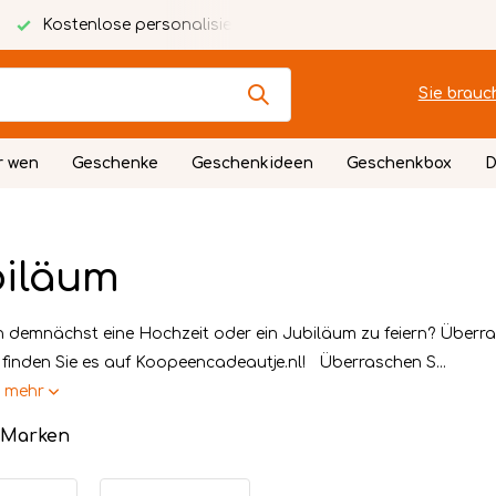
alisierte Karte
Festlich verpackt
Sie brauc
r wen
Geschenke
Geschenkideen
Geschenkbox
D
iläum
n demnächst eine Hochzeit oder ein Jubiläum zu feiern? Überr
 finden Sie es auf Koopeencadeautje.nl! Überraschen S...
e mehr
 Marken