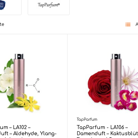
te
A
m
TapParfum
um – LA102 –
TapParfum - LA106 –
ft – Aldehyde, Ylang-
Damenduft – Kaktusblüt