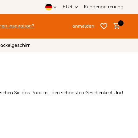
EUR
Kundenbetreuung
0
hen Inspiration?
anmelden
ackelgeschirr
Benutzerkonto
Benutzerkonto
anlegen
aschen Sie das Paar mit den schönsten Geschenken! Und
anlegen