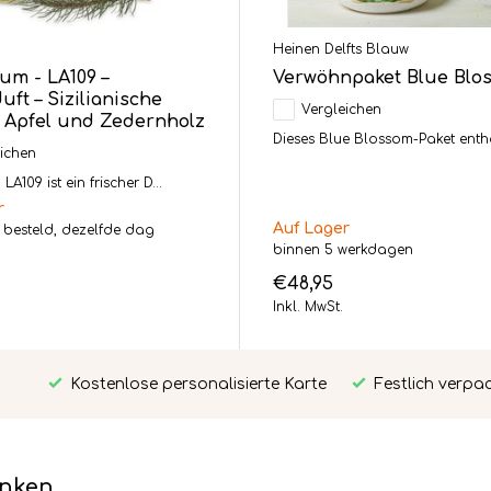
m
Heinen Delfts Blauw
um - LA109 –
Verwöhnpaket Blue Blo
ft – Sizilianische
Vergleichen
, Apfel und Zedernholz
Dieses Blue Blossom-Paket enthäl
ichen
A109 ist ein frischer D...
r
Auf Lager
 besteld, dezelfde dag
n
binnen 5 werkdagen
€48,95
Inkl. MwSt.
Kostenlose personalisierte Karte
Festlich verpa
enken