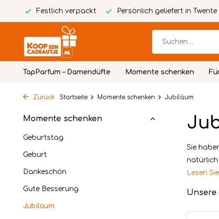
packt
Persönlich geliefert in Twente
Kostenlose person
TapParfum – Damendüfte
Momente schenken
Fü
Zurück
Startseite
Momente schenken
Jubiläum
Jub
Momente schenken
Geburtstag
Sie habe
Geburt
natürlich
Dankeschön
Lesen Si
Gute Besserung
Unsere
Jubiläum