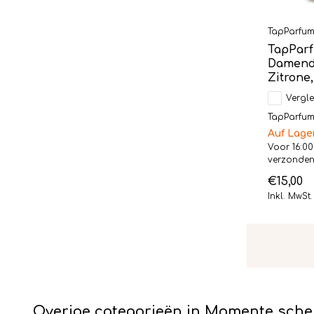
TapParfu
TapParf
Damendu
Zitrone
Vergle
TapParfum L
Auf Lage
Voor 16:00
verzonde
€15,00
Inkl. MwSt.
Overige categorieën in Momente sch